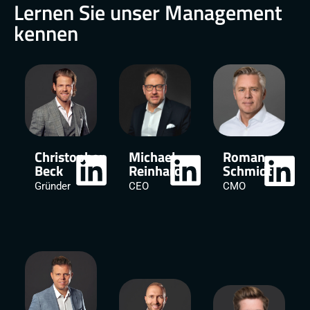
Lernen Sie unser Management
kennen
Christopher
Michael
Roman
Beck
Reinhard
Schmidt
Gründer
CEO
CMO