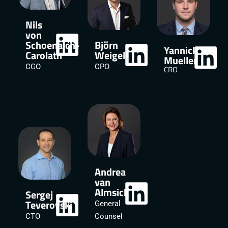
Nils
von
Schoenaich-
Björn
Yannick
Carolath​
Weigel​
Mueller
CGO
CPO
CRO
Andrea
van
Almsick
Sergej
Teverovski
General
CTO
Counsel