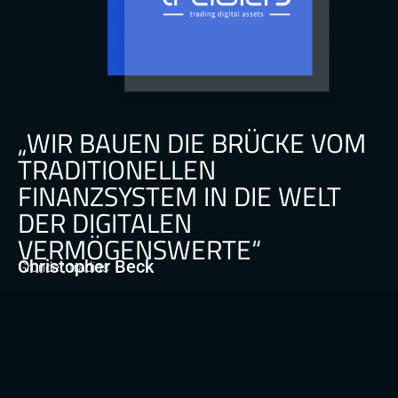
„WIR BAUEN DIE BRÜCKE VOM
TRADITIONELLEN
FINANZSYSTEM IN DIE WELT
DER DIGITALEN
VERMÖGENSWERTE“
Christopher Beck
Gründer, tradias