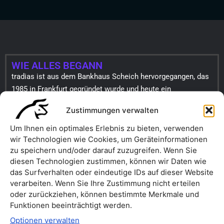
WIE ALLES BEGANN
tradias ist aus dem Bankhaus Scheich hervorgegangen, das
1985 in Frankfurt gegründet wurde und heute ein
bedeutender Akteur an der Frankfurter Wertpapierbörse ist.
Zustimmungen verwalten
Im Jahr 2020 expandierte das Bankhaus Scheich unter der
Marke „tradias“ in den Bereich der digitalen Assets und
Um Ihnen ein optimales Erlebnis zu bieten, verwenden
wir Technologien wie Cookies, um Geräteinformationen
passte sich damit der sich entwickelnden digitalen
zu speichern und/oder darauf zuzugreifen. Wenn Sie
Landschaft an.
diesen Technologien zustimmen, können wir Daten wie
das Surfverhalten oder eindeutige IDs auf dieser Website
verarbeiten. Wenn Sie Ihre Zustimmung nicht erteilen
oder zurückziehen, können bestimmte Merkmale und
Funktionen beeinträchtigt werden.
Optionen verwalten