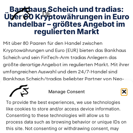
Bankhaus Scheich und tradias:
DE
Über 80 Kryptowährungen in Euro
handelbar – größtes Angebot im
regulierten Markt
Mit über 80 Paaren für den Handel zwischen
Kryptowährungen und Euro (EUR) bieten das Bankhaus
Scheich und sein FinTech-Arm tradias Anlegern das
größte derartige Angebot im regulierten Markt. Mit ihrer
umfangreichen Auswahl und dem 24/7-Handel sind
Bankhaus Scheich/tradias beliebter Partner von Neo-
Brokern und Finanzplattformen, wie Trade Republic und
Manage Consent
BSDEX, als auch von institutionellen Investoren.
To provide the best experiences, we use technologies
View the article
like cookies to store and/or access device information.
Consenting to these technologies will allow us to
process data such as browsing behavior or unique IDs on
this site. Not consenting or withdrawing consent, may