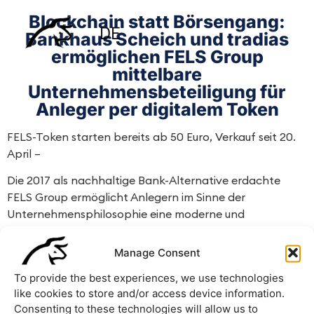
Blockchain statt Börsengang:
DE
Bankhaus Scheich und tradias
ermöglichen FELS Group
mittelbare
Unternehmensbeteiligung für
Anleger per digitalem Token
FELS-Token starten bereits ab 50 Euro, Verkauf seit 20.
April –
Die 2017 als nachhaltige Bank-Alternative erdachte
FELS Group ermöglicht Anlegern im Sinne der
Unternehmensphilosophie eine moderne und
transparente Art der mittelbaren Teilhabe.
Manage Consent
Bankhaus Scheich und tradias als starke Partner bei
Tokenisierung und Handel – FELS-Token über tradias-
To provide the best experiences, we use technologies
Plattform erhältlich.
like cookies to store and/or access device information.
Consenting to these technologies will allow us to